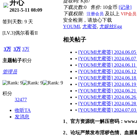
提取码:
Kjd7
开心
下载次数:
0
售价:
10金币
[记录]
2021-5-11 08:09
下载权限:
及以上
注册会员
VIP会员
安全检测，请放心下载
签到天数: 9 天
YOUMI
,
尤蜜荟
,
尤妮丝Egg
[LV.3]偶尔看看II
相关帖子
3万
3万
3万
•
[YOUMI尤蜜荟] 2024.06.05
•
[YOUMI尤蜜荟] 2024.06.07
主题
帖子
积分
•
[YOUMI尤蜜荟] 2024.06.11 
•
[YOUMI尤蜜荟] 2024.06.12
管理员
•
[YOUMI尤蜜荟] 2024.06.18
•
[YOUMI尤蜜荟] 2024.06.19
•
[YOUMI尤蜜荟] 2024.06.21
积分
•
[YOUMI尤蜜荟] 2024.06.26
32477
•
[YOUMI尤蜜荟] 2024.06.28 
•
[YOUMI尤蜜荟] 2024.07.03
收听TA
发消息
1、官方资源统一解压密码：www.malef
2、论坛严禁发布淫秽色情、血腥