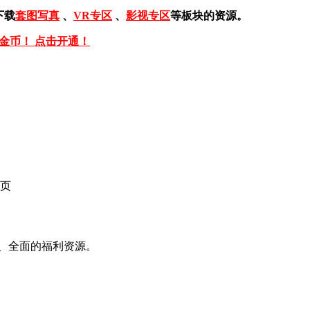
下载
套图写真
、
VR专区
、
影视专区
等板块的资源。
免金币！ 点击开通！
页
、全面的福利资源。