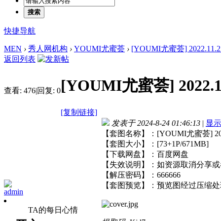
搜索
快捷导航
MEN
›
秀人网机构
›
YOUMI尤蜜荟
›
[YOUMI尤蜜荟] 2022.11.21
返回列表
[YOUMI尤蜜荟] 2022.11
查看:
476
|
回复:
0
[复制链接]
发表于 2024-8-24 01:46:13
|
显
【套图名称】：[YOUMI尤蜜荟] 2022.
【套图大小】：[73+1P/671MB]
【下载网盘】：百度网盘
【失效说明】：如资源取消分享或
【解压密码】：666666
【套图预览】：预览图经过压缩处
admin
TA的每日心情