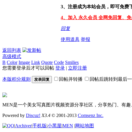
3、注册成为本站会员，即可免费
4、加入 永久会员 全网免回复、
回复
使用道具
举报
返回列表
高级模式
B
Color
Image
Link
Quote
Code
Smilies
您需要登录后才可以回帖
登录
|
立即注册
本版积分规则
回帖并转播
回帖后跳转到最后一
发表回复
MEN是一个美女写真图片视频资源分享社区，分享热门、有趣
Powered by
Discuz!
X3.4
© 2001-2013
Comsenz Inc.
|
Archiver
|
手机版
|
小黑屋
|
MEN
|
网站地图