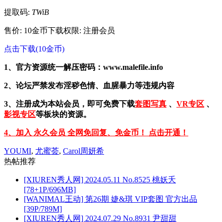
提取码:
TWiB
售价: 10金币
下载权限: 注册会员
点击下载(10金币)
1、官方资源统一解压密码：www.malefile.info
2、论坛严禁发布淫秽色情、血腥暴力等违规内容
3、注册成为本站会员，即可免费下载
套图写真
、
VR专区
、
影视专区
等板块的资源。
4、加入 永久会员 全网免回复、免金币！ 点击开通！
YOUMI
,
尤蜜荟
,
Carol周妍希
热帖推荐
[XIUREN秀人网] 2024.05.11 No.8525 桃妖夭
[78+1P/696MB]
[WANIMAL王动] 第26期 婕&琪 VIP套图 官方出品
[39P/789M]
[XIUREN秀人网] 2024.07.29 No.8931 尹甜甜