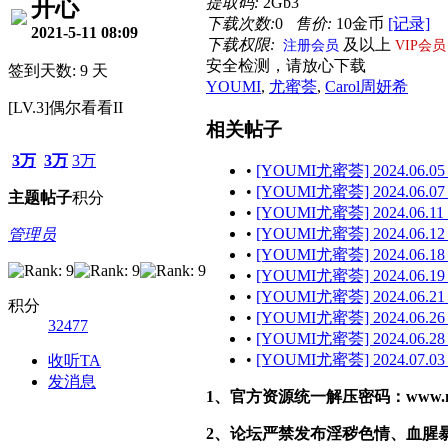
提取码:
2Gb3
开心
下载次数:
0
售价:
10金币
[记录]
2021-5-11 08:09
下载权限:
及以上
注册会员
VIP会员
安全检测，请放心下载
签到天数: 9 天
YOUMI
,
尤蜜荟
,
Carol周妍希
[LV.3]偶尔看看II
相关帖子
3万
3万
3万
•
[YOUMI尤蜜荟] 2024.06.05
•
[YOUMI尤蜜荟] 2024.06.07
主题
帖子
积分
•
[YOUMI尤蜜荟] 2024.06.11 
•
[YOUMI尤蜜荟] 2024.06.12
管理员
•
[YOUMI尤蜜荟] 2024.06.18
•
[YOUMI尤蜜荟] 2024.06.19
•
[YOUMI尤蜜荟] 2024.06.21
积分
•
[YOUMI尤蜜荟] 2024.06.26
32477
•
[YOUMI尤蜜荟] 2024.06.28 
•
[YOUMI尤蜜荟] 2024.07.03
收听TA
发消息
1、官方资源统一解压密码：www.malef
2、论坛严禁发布淫秽色情、血腥