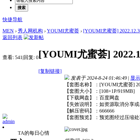
搜索
快捷导航
MEN
›
秀人网机构
›
YOUMI尤蜜荟
›
[YOUMI尤蜜荟] 2022.12.30
返回列表
[YOUMI尤蜜荟] 2022.12
查看:
541
|
回复:
0
[复制链接]
发表于 2024-8-24 01:46:49
|
显
【套图名称】：[YOUMI尤蜜荟] 2022.
【套图大小】：[108+1P/919MB]
【下载网盘】：百度网盘
【失效说明】：如资源取消分享或
【解压密码】：666666
【套图预览】：预览图经过压缩处
admin
TA的每日心情