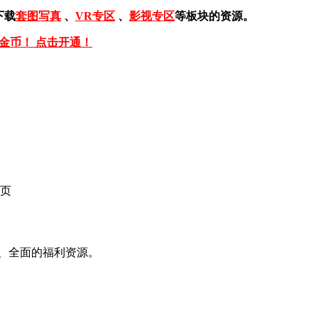
下载
套图写真
、
VR专区
、
影视专区
等板块的资源。
免金币！ 点击开通！
页
、全面的福利资源。