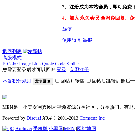
3、注册成为本站会员，即可免费
4、加入 永久会员 全网免回复、
回复
使用道具
举报
返回列表
高级模式
B
Color
Image
Link
Quote
Code
Smilies
您需要登录后才可以回帖
登录
|
立即注册
本版积分规则
回帖并转播
回帖后跳转到最后一
发表回复
MEN是一个美女写真图片视频资源分享社区，分享热门、有趣
Powered by
Discuz!
X3.4
© 2001-2013
Comsenz Inc.
|
Archiver
|
手机版
|
小黑屋
|
MEN
|
网站地图