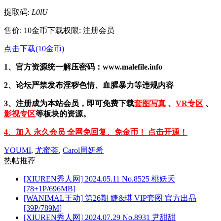
提取码:
L0lU
售价: 10金币
下载权限: 注册会员
点击下载(10金币)
1、官方资源统一解压密码：www.malefile.info
2、论坛严禁发布淫秽色情、血腥暴力等违规内容
3、注册成为本站会员，即可免费下载
套图写真
、
VR专区
、
影视专区
等板块的资源。
4、加入 永久会员 全网免回复、免金币！ 点击开通！
YOUMI
,
尤蜜荟
,
Carol周妍希
热帖推荐
[XIUREN秀人网] 2024.05.11 No.8525 桃妖夭
[78+1P/696MB]
[WANIMAL王动] 第26期 婕&琪 VIP套图 官方出品
[39P/789M]
[XIUREN秀人网] 2024.07.29 No.8931 尹甜甜