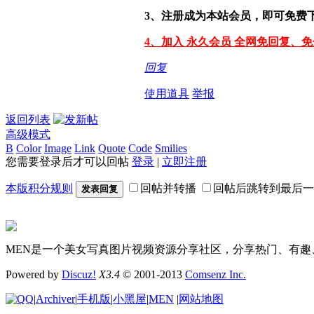
3、注册成为本站会员，即可免费
4、加入 永久会员 全网免回复、
回复
使用道具
举报
返回列表
高级模式
B
Color
Image
Link
Quote
Code
Smilies
您需要登录后才可以回帖
登录
|
立即注册
本版积分规则
回帖并转播
回帖后跳转到最后一
发表回复
MEN是一个美女写真图片视频资源分享社区，分享热门、有趣
Powered by
Discuz!
X3.4
© 2001-2013
Comsenz Inc.
|
Archiver
|
手机版
|
小黑屋
|
MEN
|
网站地图