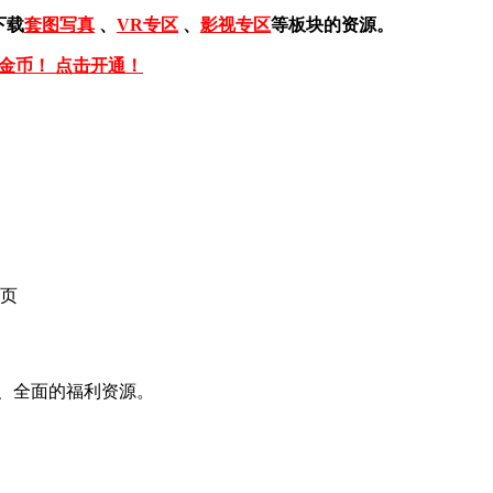
下载
套图写真
、
VR专区
、
影视专区
等板块的资源。
免金币！ 点击开通！
页
、全面的福利资源。