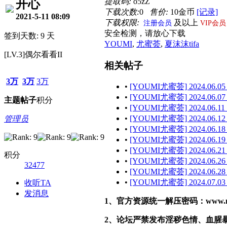
提取码:
o5zZ
开心
下载次数:
0
售价:
10金币
[记录]
2021-5-11 08:09
下载权限:
及以上
注册会员
VIP会员
安全检测，请放心下载
签到天数: 9 天
YOUMI
,
尤蜜荟
,
夏沫沫tifa
[LV.3]偶尔看看II
相关帖子
3万
3万
3万
•
[YOUMI尤蜜荟] 2024.06.05
•
[YOUMI尤蜜荟] 2024.06.07
主题
帖子
积分
•
[YOUMI尤蜜荟] 2024.06.11 
•
[YOUMI尤蜜荟] 2024.06.12
管理员
•
[YOUMI尤蜜荟] 2024.06.18
•
[YOUMI尤蜜荟] 2024.06.19
•
[YOUMI尤蜜荟] 2024.06.21
积分
•
[YOUMI尤蜜荟] 2024.06.26
32477
•
[YOUMI尤蜜荟] 2024.06.28 
•
[YOUMI尤蜜荟] 2024.07.03
收听TA
发消息
1、官方资源统一解压密码：www.malef
2、论坛严禁发布淫秽色情、血腥