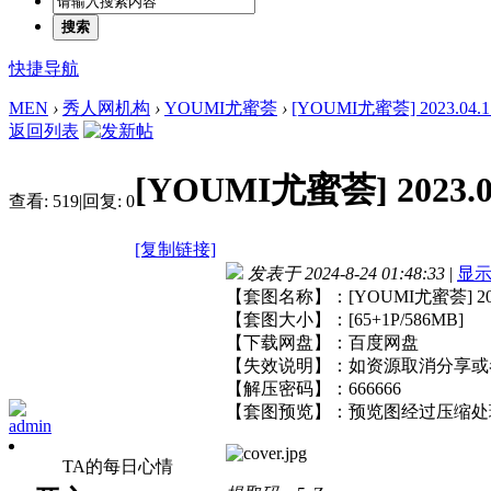
搜索
快捷导航
MEN
›
秀人网机构
›
YOUMI尤蜜荟
›
[YOUMI尤蜜荟] 2023.04.17 
返回列表
[YOUMI尤蜜荟] 2023.04
查看:
519
|
回复:
0
[复制链接]
发表于 2024-8-24 01:48:33
|
显
【套图名称】：[YOUMI尤蜜荟] 2023.0
【套图大小】：[65+1P/586MB]
【下载网盘】：百度网盘
【失效说明】：如资源取消分享或
【解压密码】：666666
【套图预览】：预览图经过压缩处
admin
TA的每日心情