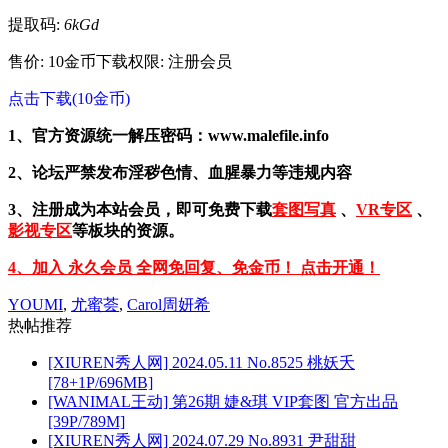
提取码:
6kGd
售价: 10金币
下载权限: 注册会员
点击下载(10金币)
1、官方资源统一解压密码：www.malefile.info
2、论坛严禁发布淫秽色情、血腥暴力等违规内容
3、注册成为本站会员，即可免费下载
套图写真
、
VR专区
、
影视专区
等板块的资源。
4、加入 永久会员 全网免回复、免金币！ 点击开通！
YOUMI
,
尤蜜荟
,
Carol周妍希
热帖推荐
[XIUREN秀人网] 2024.05.11 No.8525 桃妖夭
[78+1P/696MB]
[WANIMAL王动] 第26期 婕&琪 VIP套图 官方出品
[39P/789M]
[XIUREN秀人网] 2024.07.29 No.8931 尹甜甜