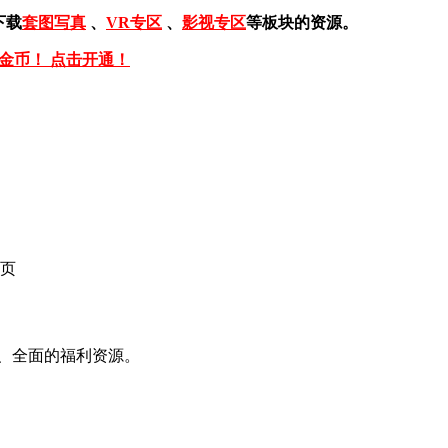
下载
套图写真
、
VR专区
、
影视专区
等板块的资源。
免金币！ 点击开通！
页
、全面的福利资源。