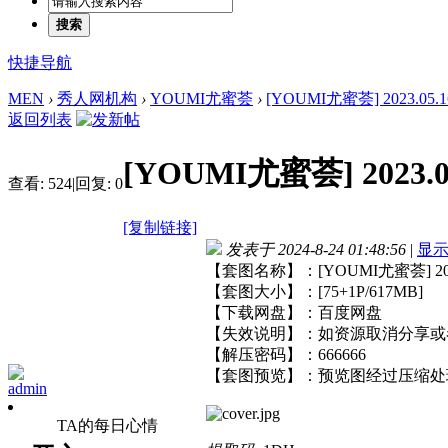
搜索
快捷导航
MEN
›
秀人网机构
›
YOUMI尤蜜荟
›
[YOUMI尤蜜荟] 2023.05.16
返回列表
[YOUMI尤蜜荟] 2023.05
查看:
524
|
回复:
0
[复制链接]
发表于 2024-8-24 01:48:56
|
显
【套图名称】：[YOUMI尤蜜荟] 2023.
【套图大小】：[75+1P/617MB]
【下载网盘】：百度网盘
【失效说明】：如资源取消分享或
【解压密码】：666666
【套图预览】：预览图经过压缩处
admin
TA的每日心情