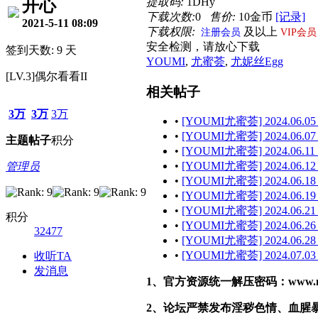
提取码:
1DHy
开心
下载次数:
0
售价:
10金币
[记录]
2021-5-11 08:09
下载权限:
及以上
注册会员
VIP会员
安全检测，请放心下载
签到天数: 9 天
YOUMI
,
尤蜜荟
,
尤妮丝Egg
[LV.3]偶尔看看II
相关帖子
3万
3万
3万
•
[YOUMI尤蜜荟] 2024.06.05
•
[YOUMI尤蜜荟] 2024.06.07
主题
帖子
积分
•
[YOUMI尤蜜荟] 2024.06.11 
•
[YOUMI尤蜜荟] 2024.06.12
管理员
•
[YOUMI尤蜜荟] 2024.06.18
•
[YOUMI尤蜜荟] 2024.06.19
•
[YOUMI尤蜜荟] 2024.06.21
积分
•
[YOUMI尤蜜荟] 2024.06.26
32477
•
[YOUMI尤蜜荟] 2024.06.28 
•
[YOUMI尤蜜荟] 2024.07.03
收听TA
发消息
1、官方资源统一解压密码：www.malef
2、论坛严禁发布淫秽色情、血腥