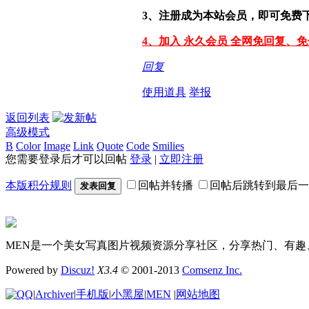
3、注册成为本站会员，即可免费
4、加入 永久会员 全网免回复、
回复
使用道具
举报
返回列表
高级模式
B
Color
Image
Link
Quote
Code
Smilies
您需要登录后才可以回帖
登录
|
立即注册
本版积分规则
回帖并转播
回帖后跳转到最后一
发表回复
MEN是一个美女写真图片视频资源分享社区，分享热门、有趣
Powered by
Discuz!
X3.4
© 2001-2013
Comsenz Inc.
|
Archiver
|
手机版
|
小黑屋
|
MEN
|
网站地图