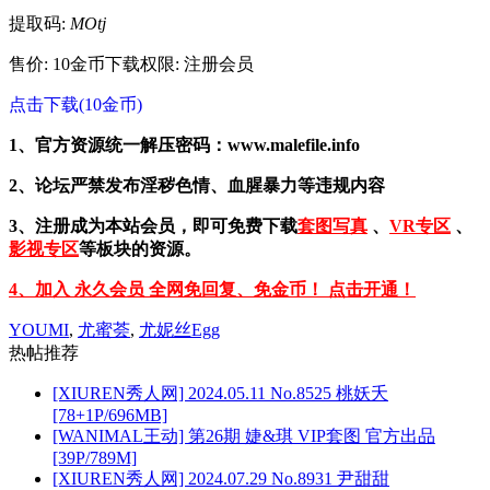
提取码:
MOtj
售价: 10金币
下载权限: 注册会员
点击下载(10金币)
1、官方资源统一解压密码：www.malefile.info
2、论坛严禁发布淫秽色情、血腥暴力等违规内容
3、注册成为本站会员，即可免费下载
套图写真
、
VR专区
、
影视专区
等板块的资源。
4、加入 永久会员 全网免回复、免金币！ 点击开通！
YOUMI
,
尤蜜荟
,
尤妮丝Egg
热帖推荐
[XIUREN秀人网] 2024.05.11 No.8525 桃妖夭
[78+1P/696MB]
[WANIMAL王动] 第26期 婕&琪 VIP套图 官方出品
[39P/789M]
[XIUREN秀人网] 2024.07.29 No.8931 尹甜甜