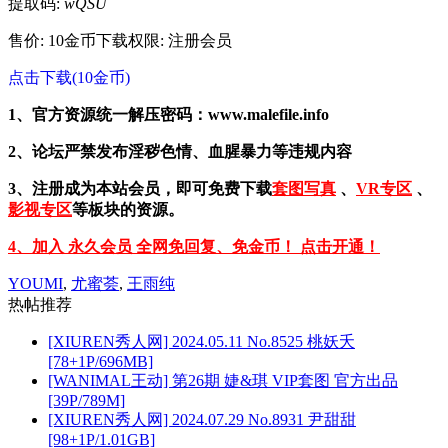
提取码:
wQSU
售价: 10金币
下载权限: 注册会员
点击下载(10金币)
1、官方资源统一解压密码：www.malefile.info
2、论坛严禁发布淫秽色情、血腥暴力等违规内容
3、注册成为本站会员，即可免费下载
套图写真
、
VR专区
、
影视专区
等板块的资源。
4、加入 永久会员 全网免回复、免金币！ 点击开通！
YOUMI
,
尤蜜荟
,
王雨纯
热帖推荐
[XIUREN秀人网] 2024.05.11 No.8525 桃妖夭
[78+1P/696MB]
[WANIMAL王动] 第26期 婕&琪 VIP套图 官方出品
[39P/789M]
[XIUREN秀人网] 2024.07.29 No.8931 尹甜甜
[98+1P/1.01GB]