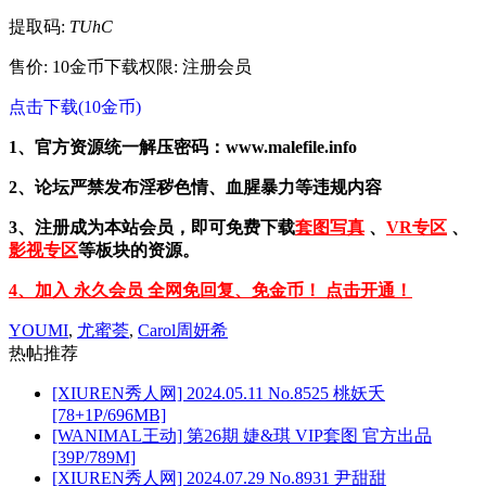
提取码:
TUhC
售价: 10金币
下载权限: 注册会员
点击下载(10金币)
1、官方资源统一解压密码：www.malefile.info
2、论坛严禁发布淫秽色情、血腥暴力等违规内容
3、注册成为本站会员，即可免费下载
套图写真
、
VR专区
、
影视专区
等板块的资源。
4、加入 永久会员 全网免回复、免金币！ 点击开通！
YOUMI
,
尤蜜荟
,
Carol周妍希
热帖推荐
[XIUREN秀人网] 2024.05.11 No.8525 桃妖夭
[78+1P/696MB]
[WANIMAL王动] 第26期 婕&琪 VIP套图 官方出品
[39P/789M]
[XIUREN秀人网] 2024.07.29 No.8931 尹甜甜