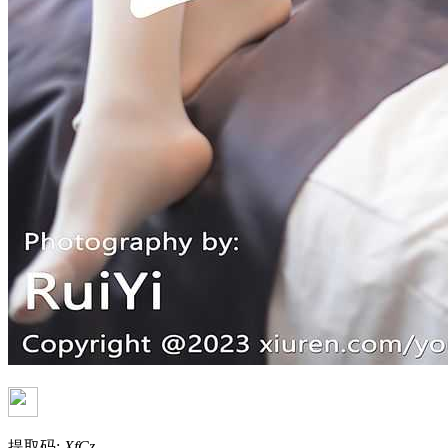
提取码:
XfCz