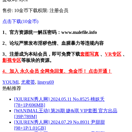
售价: 10金币
下载权限: 注册会员
点击下载(10金币)
1、官方资源统一解压密码：www.malefile.info
2、论坛严禁发布淫秽色情、血腥暴力等违规内容
3、注册成为本站会员，即可免费下载
套图写真
、
VR专区
、
影视专区
等板块的资源。
4、加入 永久会员 全网免回复、免金币！ 点击开通！
YOUMI
,
尤蜜荟
,
lingyu69
热帖推荐
[XIUREN秀人网] 2024.05.11 No.8525 桃妖夭
[78+1P/696MB]
[WANIMAL王动] 第26期 婕&琪 VIP套图 官方出品
[39P/789M]
[XIUREN秀人网] 2024.07.29 No.8931 尹甜甜
[98+1P/1.01GB]