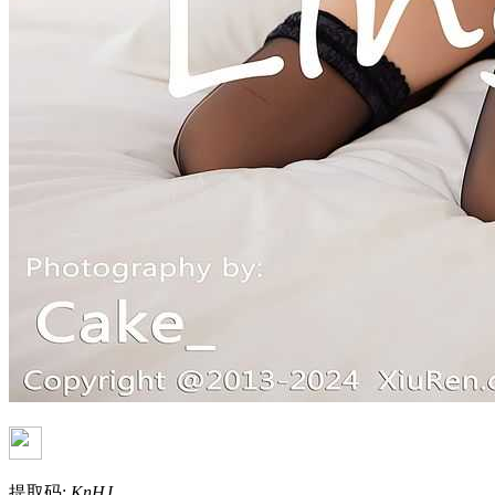
提取码:
KnHJ