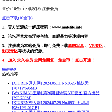
售价: 10金币
下载权限: 注册会员
点击下载(10金币)
1、官方资源统一解压密码：www.malefile.info
2、论坛严禁发布淫秽色情、血腥暴力等违规内容
3、注册成为本站会员，即可免费下载
套图写真
、
VR专区
、
影视专区
等板块的资源。
4、加入 永久会员 全网免回复、免金币！ 点击开通！
lingyu69
热帖推荐
[XIUREN秀人网] 2024.05.11 No.8525 桃妖夭
[78+1P/696MB]
[WANIMAL王动] 第26期 婕&琪 VIP套图 官方出品
[39P/789M]
[XIUREN秀人网] 2024.07.29 No.8931 尹甜甜
[98+1P/1.01GB]