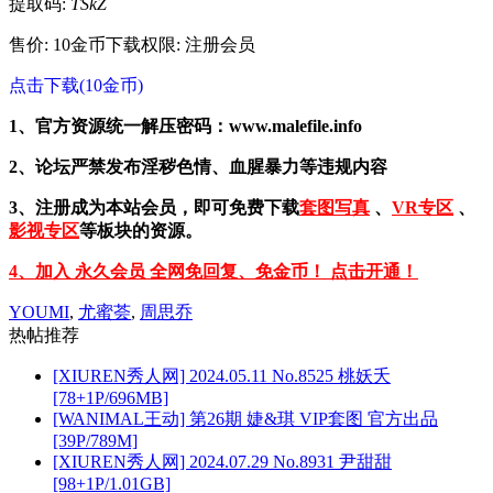
提取码:
TSkZ
售价: 10金币
下载权限: 注册会员
点击下载(10金币)
1、官方资源统一解压密码：www.malefile.info
2、论坛严禁发布淫秽色情、血腥暴力等违规内容
3、注册成为本站会员，即可免费下载
套图写真
、
VR专区
、
影视专区
等板块的资源。
4、加入 永久会员 全网免回复、免金币！ 点击开通！
YOUMI
,
尤蜜荟
,
周思乔
热帖推荐
[XIUREN秀人网] 2024.05.11 No.8525 桃妖夭
[78+1P/696MB]
[WANIMAL王动] 第26期 婕&琪 VIP套图 官方出品
[39P/789M]
[XIUREN秀人网] 2024.07.29 No.8931 尹甜甜
[98+1P/1.01GB]