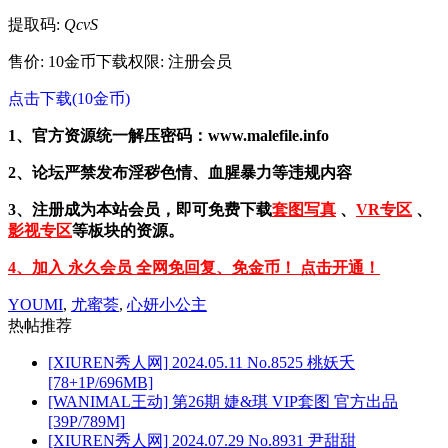
提取码:
QcvS
售价: 10金币
下载权限: 注册会员
点击下载(10金币)
1、官方资源统一解压密码：www.malefile.info
2、论坛严禁发布淫秽色情、血腥暴力等违规内容
3、注册成为本站会员，即可免费下载
套图写真
、
VR专区
、
影视专区
等板块的资源。
4、加入 永久会员 全网免回复、免金币！ 点击开通！
YOUMI
,
尤蜜荟
,
心妍小公主
热帖推荐
[XIUREN秀人网] 2024.05.11 No.8525 桃妖夭
[78+1P/696MB]
[WANIMAL王动] 第26期 婕&琪 VIP套图 官方出品
[39P/789M]
[XIUREN秀人网] 2024.07.29 No.8931 尹甜甜