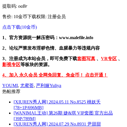
提取码:
oaBr
售价: 10金币
下载权限: 注册会员
点击下载(10金币)
1、官方资源统一解压密码：www.malefile.info
2、论坛严禁发布淫秽色情、血腥暴力等违规内容
3、注册成为本站会员，即可免费下载
套图写真
、
VR专区
、
影视专区
等板块的资源。
4、加入 永久会员 全网免回复、免金币！ 点击开通！
YOUMI
,
尤蜜荟
,
严利娅Yuliya
热帖推荐
[XIUREN秀人网] 2024.05.11 No.8525 桃妖夭
[78+1P/696MB]
[WANIMAL王动] 第26期 婕&琪 VIP套图 官方出品
[39P/789M]
[XIUREN秀人网] 2024.07.29 No.8931 尹甜甜