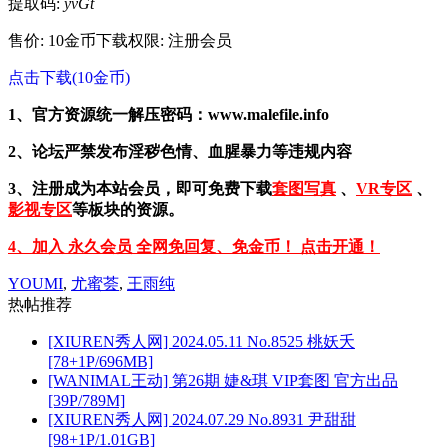
提取码:
yvGt
售价: 10金币
下载权限: 注册会员
点击下载(10金币)
1、官方资源统一解压密码：www.malefile.info
2、论坛严禁发布淫秽色情、血腥暴力等违规内容
3、注册成为本站会员，即可免费下载
套图写真
、
VR专区
、
影视专区
等板块的资源。
4、加入 永久会员 全网免回复、免金币！ 点击开通！
YOUMI
,
尤蜜荟
,
王雨纯
热帖推荐
[XIUREN秀人网] 2024.05.11 No.8525 桃妖夭
[78+1P/696MB]
[WANIMAL王动] 第26期 婕&琪 VIP套图 官方出品
[39P/789M]
[XIUREN秀人网] 2024.07.29 No.8931 尹甜甜
[98+1P/1.01GB]