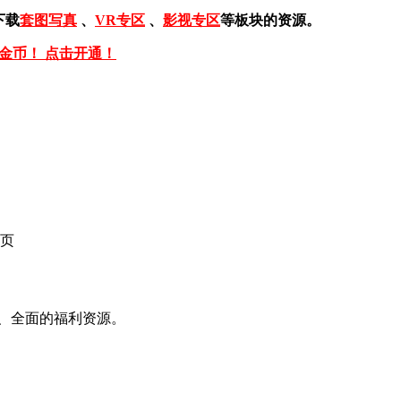
下载
套图写真
、
VR专区
、
影视专区
等板块的资源。
免金币！ 点击开通！
页
、全面的福利资源。