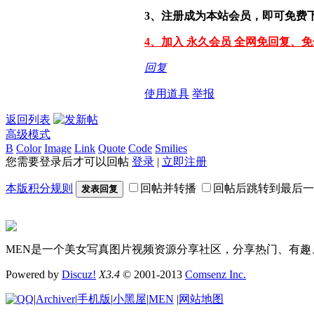
3、注册成为本站会员，即可免费
4、加入 永久会员 全网免回复、
回复
使用道具
举报
返回列表
高级模式
B
Color
Image
Link
Quote
Code
Smilies
您需要登录后才可以回帖
登录
|
立即注册
本版积分规则
回帖并转播
回帖后跳转到最后一
发表回复
MEN是一个美女写真图片视频资源分享社区，分享热门、有趣
Powered by
Discuz!
X3.4
© 2001-2013
Comsenz Inc.
|
Archiver
|
手机版
|
小黑屋
|
MEN
|
网站地图