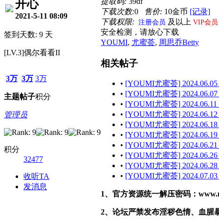
提取码:
39df
开心
下载次数:
0
售价:
10金币
[记录]
2021-5-11 08:09
下载权限:
及以上
注册会员
VIP会员
安全检测，请放心下载
签到天数: 9 天
YOUMI
,
尤蜜荟
,
周思乔Betty
[LV.3]偶尔看看II
相关帖子
3万
3万
3万
•
[YOUMI尤蜜荟] 2024.06.05
•
[YOUMI尤蜜荟] 2024.06.07
主题
帖子
积分
•
[YOUMI尤蜜荟] 2024.06.11 
•
[YOUMI尤蜜荟] 2024.06.12
管理员
•
[YOUMI尤蜜荟] 2024.06.18
•
[YOUMI尤蜜荟] 2024.06.19
•
[YOUMI尤蜜荟] 2024.06.21
积分
•
[YOUMI尤蜜荟] 2024.06.26
32477
•
[YOUMI尤蜜荟] 2024.06.28 
•
[YOUMI尤蜜荟] 2024.07.03
收听TA
发消息
1、官方资源统一解压密码：www.malef
2、论坛严禁发布淫秽色情、血腥