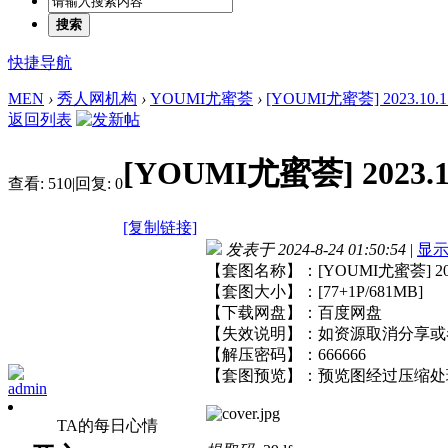
搜索
快捷导航
MEN
›
秀人网机构
›
YOUMI尤蜜荟
›
[YOUMI尤蜜荟] 2023.10.17 
返回列表
[YOUMI尤蜜荟] 2023.10
查看:
510
|
回复:
0
[复制链接]
发表于 2024-8-24 01:50:54
|
显
【套图名称】：[YOUMI尤蜜荟] 2023.1
【套图大小】：[77+1P/681MB]
【下载网盘】：百度网盘
【失效说明】：如资源取消分享或
【解压密码】：666666
【套图预览】：预览图经过压缩处
admin
TA的每日心情