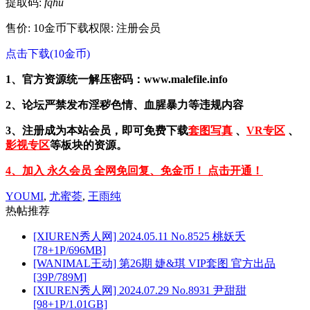
提取码:
fqhu
售价: 10金币
下载权限: 注册会员
点击下载(10金币)
1、官方资源统一解压密码：www.malefile.info
2、论坛严禁发布淫秽色情、血腥暴力等违规内容
3、注册成为本站会员，即可免费下载
套图写真
、
VR专区
、
影视专区
等板块的资源。
4、加入 永久会员 全网免回复、免金币！ 点击开通！
YOUMI
,
尤蜜荟
,
王雨纯
热帖推荐
[XIUREN秀人网] 2024.05.11 No.8525 桃妖夭
[78+1P/696MB]
[WANIMAL王动] 第26期 婕&琪 VIP套图 官方出品
[39P/789M]
[XIUREN秀人网] 2024.07.29 No.8931 尹甜甜
[98+1P/1.01GB]