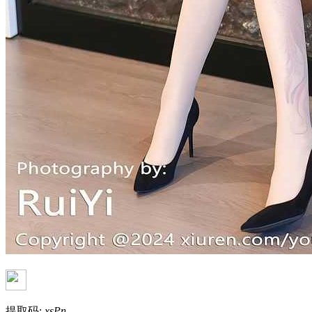
提取码:
xsPn