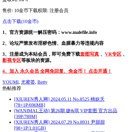
售价: 10金币
下载权限: 注册会员
点击下载(10金币)
1、官方资源统一解压密码：www.malefile.info
2、论坛严禁发布淫秽色情、血腥暴力等违规内容
3、注册成为本站会员，即可免费下载
套图写真
、
VR专区
、
影视专区
等板块的资源。
4、加入 永久会员 全网免回复、免金币！ 点击开通！
YOUMI
,
尤蜜荟
,
Betty
热帖推荐
[XIUREN秀人网] 2024.05.11 No.8525 桃妖夭
[78+1P/696MB]
[WANIMAL王动] 第26期 婕&琪 VIP套图 官方出品
[39P/789M]
[XIUREN秀人网] 2024.07.29 No.8931 尹甜甜
[98+1P/1.01GB]