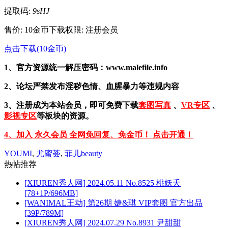
提取码:
9sHJ
售价: 10金币
下载权限: 注册会员
点击下载(10金币)
1、官方资源统一解压密码：www.malefile.info
2、论坛严禁发布淫秽色情、血腥暴力等违规内容
3、注册成为本站会员，即可免费下载
套图写真
、
VR专区
、
影视专区
等板块的资源。
4、加入 永久会员 全网免回复、免金币！ 点击开通！
YOUMI
,
尤蜜荟
,
菲儿beauty
热帖推荐
[XIUREN秀人网] 2024.05.11 No.8525 桃妖夭
[78+1P/696MB]
[WANIMAL王动] 第26期 婕&琪 VIP套图 官方出品
[39P/789M]
[XIUREN秀人网] 2024.07.29 No.8931 尹甜甜