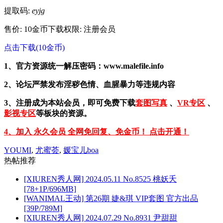
提取码:
eyjg
售价: 10金币
下载权限: 注册会员
点击下载(10金币)
1、官方资源统一解压密码：www.malefile.info
2、论坛严禁发布淫秽色情、血腥暴力等违规内容
3、注册成为本站会员，即可免费下载
套图写真
、
VR专区
、
影视专区
等板块的资源。
4、加入 永久会员 全网免回复、免金币！ 点击开通！
YOUMI
,
尤蜜荟
,
媛宝儿boa
热帖推荐
[XIUREN秀人网] 2024.05.11 No.8525 桃妖夭
[78+1P/696MB]
[WANIMAL王动] 第26期 婕&琪 VIP套图 官方出品
[39P/789M]
[XIUREN秀人网] 2024.07.29 No.8931 尹甜甜