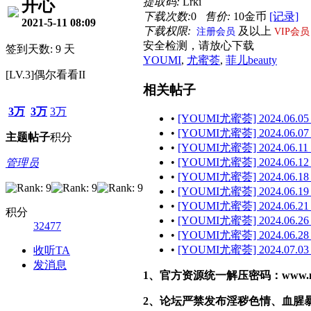
提取码:
Lrki
开心
下载次数:
0
售价:
10金币
[记录]
2021-5-11 08:09
下载权限:
及以上
注册会员
VIP会员
安全检测，请放心下载
签到天数: 9 天
YOUMI
,
尤蜜荟
,
菲儿beauty
[LV.3]偶尔看看II
相关帖子
3万
3万
3万
•
[YOUMI尤蜜荟] 2024.06.05
•
[YOUMI尤蜜荟] 2024.06.07
主题
帖子
积分
•
[YOUMI尤蜜荟] 2024.06.11 
•
[YOUMI尤蜜荟] 2024.06.12
管理员
•
[YOUMI尤蜜荟] 2024.06.18
•
[YOUMI尤蜜荟] 2024.06.19
•
[YOUMI尤蜜荟] 2024.06.21
积分
•
[YOUMI尤蜜荟] 2024.06.26
32477
•
[YOUMI尤蜜荟] 2024.06.28 
•
[YOUMI尤蜜荟] 2024.07.03
收听TA
发消息
1、官方资源统一解压密码：www.malef
2、论坛严禁发布淫秽色情、血腥