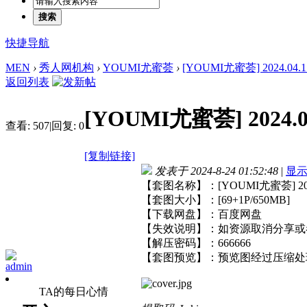
搜索
快捷导航
MEN
›
秀人网机构
›
YOUMI尤蜜荟
›
[YOUMI尤蜜荟] 2024.04.11 
返回列表
[YOUMI尤蜜荟] 2024.04
查看:
507
|
回复:
0
[复制链接]
发表于 2024-8-24 01:52:48
|
显
【套图名称】：[YOUMI尤蜜荟] 2024.0
【套图大小】：[69+1P/650MB]
【下载网盘】：百度网盘
【失效说明】：如资源取消分享或
【解压密码】：666666
【套图预览】：预览图经过压缩处
admin
TA的每日心情