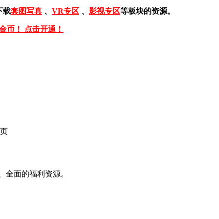
下载
套图写真
、
VR专区
、
影视专区
等板块的资源。
免金币！ 点击开通！
页
、全面的福利资源。