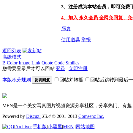
3、注册成为本站会员，即可免费
4、加入 永久会员 全网免回复、
回复
使用道具
举报
返回列表
高级模式
B
Color
Image
Link
Quote
Code
Smilies
您需要登录后才可以回帖
登录
|
立即注册
本版积分规则
回帖并转播
回帖后跳转到最后一
发表回复
MEN是一个美女写真图片视频资源分享社区，分享热门、有趣
Powered by
Discuz!
X3.4
© 2001-2013
Comsenz Inc.
|
Archiver
|
手机版
|
小黑屋
|
MEN
|
网站地图