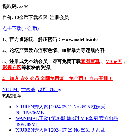
提取码:
2xlN
售价: 10金币
下载权限: 注册会员
点击下载(10金币)
1、官方资源统一解压密码：www.malefile.info
2、论坛严禁发布淫秽色情、血腥暴力等违规内容
3、注册成为本站会员，即可免费下载
套图写真
、
VR专区
、
影视专区
等板块的资源。
4、加入 永久会员 全网免回复、免金币！ 点击开通！
YOUMI
,
尤蜜荟
,
赵可欣baby
热帖推荐
[XIUREN秀人网] 2024.05.11 No.8525 桃妖夭
[78+1P/696MB]
[WANIMAL王动] 第26期 婕&琪 VIP套图 官方出品
[39P/789M]
[XIUREN秀人网] 2024.07.29 No.8931 尹甜甜