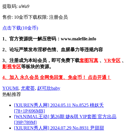
提取码:
uWu9
售价: 10金币
下载权限: 注册会员
点击下载(10金币)
1、官方资源统一解压密码：www.malefile.info
2、论坛严禁发布淫秽色情、血腥暴力等违规内容
3、注册成为本站会员，即可免费下载
套图写真
、
VR专区
、
影视专区
等板块的资源。
4、加入 永久会员 全网免回复、免金币！ 点击开通！
YOUMI
,
尤蜜荟
,
赵可欣baby
热帖推荐
[XIUREN秀人网] 2024.05.11 No.8525 桃妖夭
[78+1P/696MB]
[WANIMAL王动] 第26期 婕&琪 VIP套图 官方出品
[39P/789M]
[XIUREN秀人网] 2024.07.29 No.8931 尹甜甜