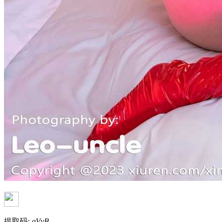
提取码:
qVvB