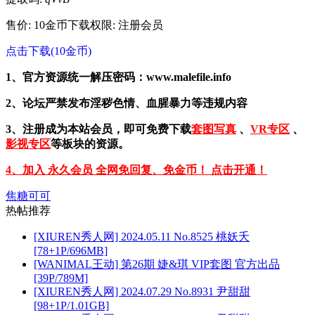
售价: 10金币
下载权限: 注册会员
点击下载(10金币)
1、官方资源统一解压密码：www.malefile.info
2、论坛严禁发布淫秽色情、血腥暴力等违规内容
3、注册成为本站会员，即可免费下载
套图写真
、
VR专区
、
影视专区
等板块的资源。
4、加入 永久会员 全网免回复、免金币！ 点击开通！
焦糖可可
热帖推荐
[XIUREN秀人网] 2024.05.11 No.8525 桃妖夭
[78+1P/696MB]
[WANIMAL王动] 第26期 婕&琪 VIP套图 官方出品
[39P/789M]
[XIUREN秀人网] 2024.07.29 No.8931 尹甜甜
[98+1P/1.01GB]