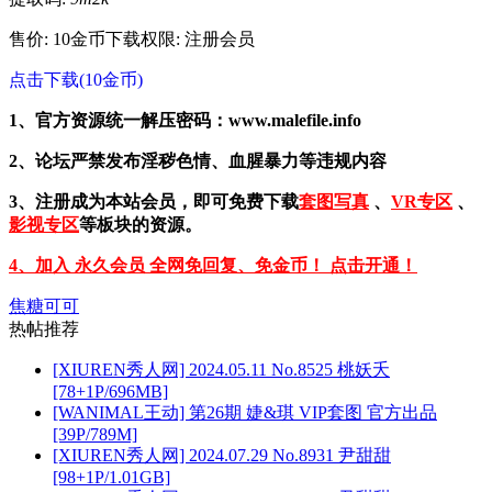
售价: 10金币
下载权限: 注册会员
点击下载(10金币)
1、官方资源统一解压密码：www.malefile.info
2、论坛严禁发布淫秽色情、血腥暴力等违规内容
3、注册成为本站会员，即可免费下载
套图写真
、
VR专区
、
影视专区
等板块的资源。
4、加入 永久会员 全网免回复、免金币！ 点击开通！
焦糖可可
热帖推荐
[XIUREN秀人网] 2024.05.11 No.8525 桃妖夭
[78+1P/696MB]
[WANIMAL王动] 第26期 婕&琪 VIP套图 官方出品
[39P/789M]
[XIUREN秀人网] 2024.07.29 No.8931 尹甜甜
[98+1P/1.01GB]