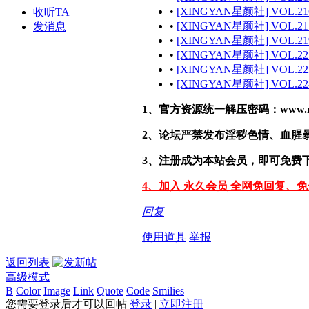
•
[XINGYAN星颜社] VOL.216 
收听TA
•
[XINGYAN星颜社] VOL.217 
发消息
•
[XINGYAN星颜社] VOL.219 
•
[XINGYAN星颜社] VOL.221 
•
[XINGYAN星颜社] VOL.223 
•
[XINGYAN星颜社] VOL.224 
1、官方资源统一解压密码：www.malef
2、论坛严禁发布淫秽色情、血腥
3、注册成为本站会员，即可免费
4、加入 永久会员 全网免回复、
回复
使用道具
举报
返回列表
高级模式
B
Color
Image
Link
Quote
Code
Smilies
您需要登录后才可以回帖
登录
|
立即注册