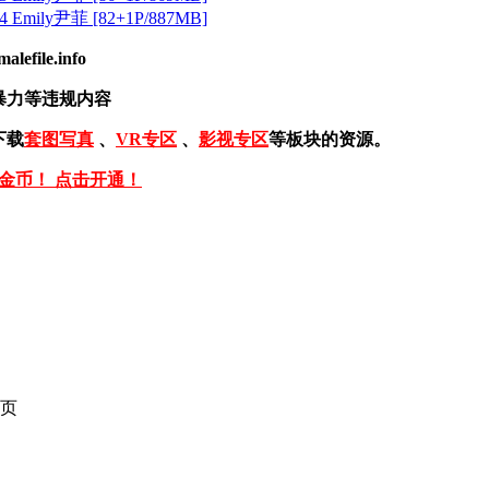
Emily尹菲 [82+1P/887MB]
ile.info
暴力等违规内容
下载
套图写真
、
VR专区
、
影视专区
等板块的资源。
免金币！ 点击开通！
页