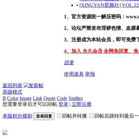
•
[XINGYAN星颜社] VOL.224 
1、官方资源统一解压密码：www.malef
2、论坛严禁发布淫秽色情、血腥
3、注册成为本站会员，即可免费
4、加入 永久会员 全网免回复、
回复
使用道具
举报
返回列表
高级模式
B
Color
Image
Link
Quote
Code
Smilies
您需要登录后才可以回帖
登录
|
立即注册
本版积分规则
回帖并转播
回帖后跳转到最后一
发表回复