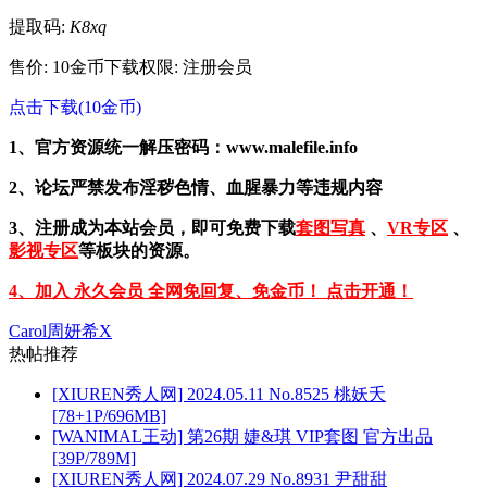
提取码:
K8xq
售价: 10金币
下载权限: 注册会员
点击下载(10金币)
1、官方资源统一解压密码：www.malefile.info
2、论坛严禁发布淫秽色情、血腥暴力等违规内容
3、注册成为本站会员，即可免费下载
套图写真
、
VR专区
、
影视专区
等板块的资源。
4、加入 永久会员 全网免回复、免金币！ 点击开通！
Carol周妍希X
热帖推荐
[XIUREN秀人网] 2024.05.11 No.8525 桃妖夭
[78+1P/696MB]
[WANIMAL王动] 第26期 婕&琪 VIP套图 官方出品
[39P/789M]
[XIUREN秀人网] 2024.07.29 No.8931 尹甜甜