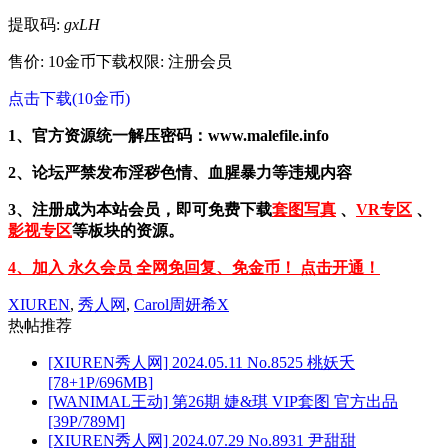
提取码:
gxLH
售价: 10金币
下载权限: 注册会员
点击下载(10金币)
1、官方资源统一解压密码：www.malefile.info
2、论坛严禁发布淫秽色情、血腥暴力等违规内容
3、注册成为本站会员，即可免费下载
套图写真
、
VR专区
、
影视专区
等板块的资源。
4、加入 永久会员 全网免回复、免金币！ 点击开通！
XIUREN
,
秀人网
,
Carol周妍希X
热帖推荐
[XIUREN秀人网] 2024.05.11 No.8525 桃妖夭
[78+1P/696MB]
[WANIMAL王动] 第26期 婕&琪 VIP套图 官方出品
[39P/789M]
[XIUREN秀人网] 2024.07.29 No.8931 尹甜甜