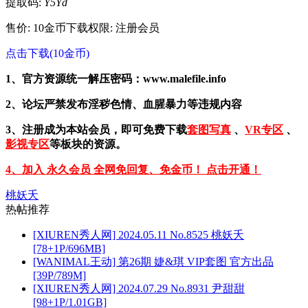
提取码:
Y5Yd
售价: 10金币
下载权限: 注册会员
点击下载(10金币)
1、官方资源统一解压密码：www.malefile.info
2、论坛严禁发布淫秽色情、血腥暴力等违规内容
3、注册成为本站会员，即可免费下载
套图写真
、
VR专区
、
影视专区
等板块的资源。
4、加入 永久会员 全网免回复、免金币！ 点击开通！
桃妖夭
热帖推荐
[XIUREN秀人网] 2024.05.11 No.8525 桃妖夭
[78+1P/696MB]
[WANIMAL王动] 第26期 婕&琪 VIP套图 官方出品
[39P/789M]
[XIUREN秀人网] 2024.07.29 No.8931 尹甜甜
[98+1P/1.01GB]