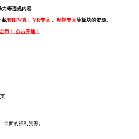
暴力等违规内容
下载
套图写真
、
VR专区
、
影视专区
等板块的资源。
免金币！ 点击开通！
页
、全面的福利资源。