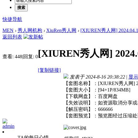
搜索
快捷导航
MEN
›
秀人网机构
›
XiuRen秀人网
›
[XIUREN秀人网] 2024.04.12
返回列表
[XIUREN秀人网] 2024.0
查看:
448
|
回复:
0
[复制链接]
发表于 2024-8-16 20:38:22
|
显
【套图名称】：[XIUREN秀人网] 2024
【套图大小】：[94+1P/834MB]
【下载网盘】：百度网盘
【失效说明】：如资源取消分享或
【解压密码】：666666
【套图预览】：预览图经过压缩处
admin
TA的每日心情