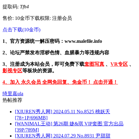
提取码:
Tfh4
售价: 10金币
下载权限: 注册会员
点击下载(10金币)
1、官方资源统一解压密码：www.malefile.info
2、论坛严禁发布淫秽色情、血腥暴力等违规内容
3、注册成为本站会员，即可免费下载
套图写真
、
VR专区
、
影视专区
等板块的资源。
4、加入 永久会员 全网免回复、免金币！ 点击开通！
绮里嘉ula
热帖推荐
[XIUREN秀人网] 2024.05.11 No.8525 桃妖夭
[78+1P/696MB]
[WANIMAL王动] 第26期 婕&琪 VIP套图 官方出品
[39P/789M]
[XIUREN秀人网] 2024.07.29 No.8931 尹甜甜