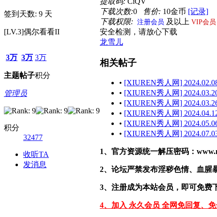
提取码:
CiQV
下载次数:
0
售价:
10金币
[记录]
签到天数: 9 天
下载权限:
及以上
注册会员
VIP会员
[LV.3]偶尔看看II
安全检测，请放心下载
龙雪儿
3万
3万
3万
相关帖子
主题
帖子
积分
•
[XIUREN秀人网] 2024.02.08
•
[XIUREN秀人网] 2024.03.20
管理员
•
[XIUREN秀人网] 2024.03.26
•
[XIUREN秀人网] 2024.04.12
•
[XIUREN秀人网] 2024.05.06
积分
•
[XIUREN秀人网] 2024.07.03
32477
1、官方资源统一解压密码：www.malef
收听TA
发消息
2、论坛严禁发布淫秽色情、血腥
3、注册成为本站会员，即可免费
4、加入 永久会员 全网免回复、