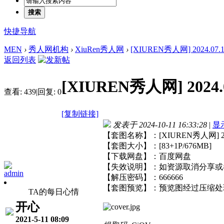
搜索
快捷导航
MEN
›
秀人网机构
›
XiuRen秀人网
›
[XIUREN秀人网] 2024.07.19
返回列表
[XIUREN秀人网] 2024.0
查看:
439
|
回复:
0
[复制链接]
发表于 2024-10-11 16:33:28
|
显
【套图名称】：[XIUREN秀人网] 2024
【套图大小】：[83+1P/676MB]
【下载网盘】：百度网盘
【失效说明】：如资源取消分享或
admin
【解压密码】：666666
【套图预览】：预览图经过压缩处
TA的每日心情
开心
2021-5-11 08:09