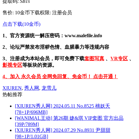
提取码:
SB1s
售价: 10金币
下载权限: 注册会员
点击下载(10金币)
1、官方资源统一解压密码：www.malefile.info
2、论坛严禁发布淫秽色情、血腥暴力等违规内容
3、注册成为本站会员，即可免费下载
套图写真
、
VR专区
、
影视专区
等板块的资源。
4、加入 永久会员 全网免回复、免金币！ 点击开通！
XIUREN
,
秀人网
,
龙雪儿
热帖推荐
[XIUREN秀人网] 2024.05.11 No.8525 桃妖夭
[78+1P/696MB]
[WANIMAL王动] 第26期 婕&琪 VIP套图 官方出品
[39P/789M]
[XIUREN秀人网] 2024.07.29 No.8931 尹甜甜
[98+1P/1.01GB]