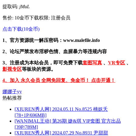
提取码:
jMuL
售价: 10金币
下载权限: 注册会员
点击下载(10金币)
1、官方资源统一解压密码：www.malefile.info
2、论坛严禁发布淫秽色情、血腥暴力等违规内容
3、注册成为本站会员，即可免费下载
套图写真
、
VR专区
、
影视专区
等板块的资源。
4、加入 永久会员 全网免回复、免金币！ 点击开通！
娜娜子yy
热帖推荐
[XIUREN秀人网] 2024.05.11 No.8525 桃妖夭
[78+1P/696MB]
[WANIMAL王动] 第26期 婕&琪 VIP套图 官方出品
[39P/789M]
[XIUREN秀人网] 2024.07.29 No.8931 尹甜甜