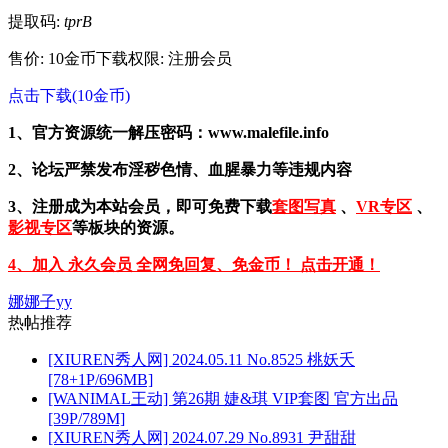
提取码:
tprB
售价: 10金币
下载权限: 注册会员
点击下载(10金币)
1、官方资源统一解压密码：www.malefile.info
2、论坛严禁发布淫秽色情、血腥暴力等违规内容
3、注册成为本站会员，即可免费下载
套图写真
、
VR专区
、
影视专区
等板块的资源。
4、加入 永久会员 全网免回复、免金币！ 点击开通！
娜娜子yy
热帖推荐
[XIUREN秀人网] 2024.05.11 No.8525 桃妖夭
[78+1P/696MB]
[WANIMAL王动] 第26期 婕&琪 VIP套图 官方出品
[39P/789M]
[XIUREN秀人网] 2024.07.29 No.8931 尹甜甜