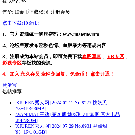
提取码:
jihs
售价: 10金币
下载权限: 注册会员
点击下载(10金币)
1、官方资源统一解压密码：www.malefile.info
2、论坛严禁发布淫秽色情、血腥暴力等违规内容
3、注册成为本站会员，即可免费下载
套图写真
、
VR专区
、
影视专区
等板块的资源。
4、加入 永久会员 全网免回复、免金币！ 点击开通！
蛋蛋宝
热帖推荐
[XIUREN秀人网] 2024.05.11 No.8525 桃妖夭
[78+1P/696MB]
[WANIMAL王动] 第26期 婕&琪 VIP套图 官方出品
[39P/789M]
[XIUREN秀人网] 2024.07.29 No.8931 尹甜甜
[98+1P/1.01GB]