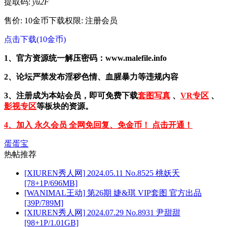
提取码:
yu2F
售价: 10金币
下载权限: 注册会员
点击下载(10金币)
1、官方资源统一解压密码：www.malefile.info
2、论坛严禁发布淫秽色情、血腥暴力等违规内容
3、注册成为本站会员，即可免费下载
套图写真
、
VR专区
、
影视专区
等板块的资源。
4、加入 永久会员 全网免回复、免金币！ 点击开通！
蛋蛋宝
热帖推荐
[XIUREN秀人网] 2024.05.11 No.8525 桃妖夭
[78+1P/696MB]
[WANIMAL王动] 第26期 婕&琪 VIP套图 官方出品
[39P/789M]
[XIUREN秀人网] 2024.07.29 No.8931 尹甜甜
[98+1P/1.01GB]