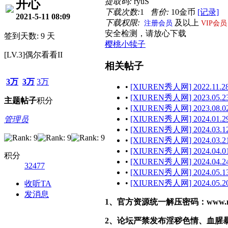
提取码:
ryuS
开心
下载次数:
1
售价:
10金币
[记录]
2021-5-11 08:09
下载权限:
及以上
注册会员
VIP会员
安全检测，请放心下载
签到天数: 9 天
樱桃小犊子
[LV.3]偶尔看看II
相关帖子
3万
3万
3万
•
[XIUREN秀人网] 2022.11.2
•
[XIUREN秀人网] 2023.05.2
主题
帖子
积分
•
[XIUREN秀人网] 2023.08.0
•
[XIUREN秀人网] 2024.01.2
管理员
•
[XIUREN秀人网] 2024.03.1
•
[XIUREN秀人网] 2024.03.2
•
[XIUREN秀人网] 2024.04.0
积分
•
[XIUREN秀人网] 2024.04.2
32477
•
[XIUREN秀人网] 2024.05.1
•
[XIUREN秀人网] 2024.05.2
收听TA
发消息
1、官方资源统一解压密码：www.malef
2、论坛严禁发布淫秽色情、血腥