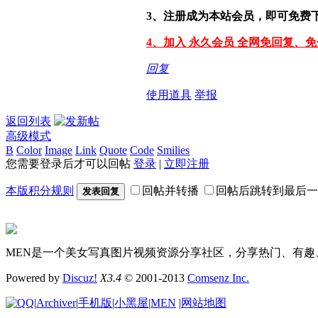
3、注册成为本站会员，即可免费
4、加入 永久会员 全网免回复、
回复
使用道具
举报
返回列表
高级模式
B
Color
Image
Link
Quote
Code
Smilies
您需要登录后才可以回帖
登录
|
立即注册
本版积分规则
回帖并转播
回帖后跳转到最后一
发表回复
MEN是一个美女写真图片视频资源分享社区，分享热门、有趣
Powered by
Discuz!
X3.4
© 2001-2013
Comsenz Inc.
|
Archiver
|
手机版
|
小黑屋
|
MEN
|
网站地图