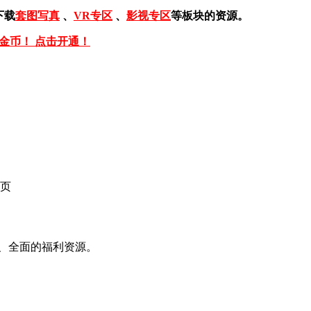
下载
套图写真
、
VR专区
、
影视专区
等板块的资源。
免金币！ 点击开通！
页
、全面的福利资源。