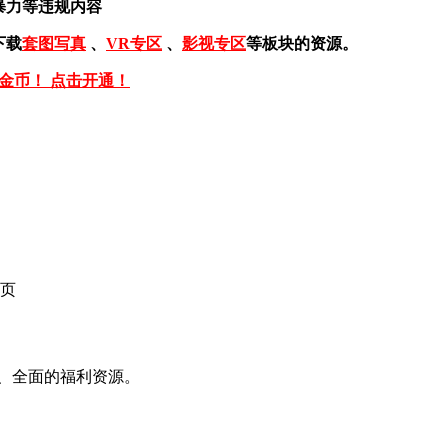
暴力等违规内容
下载
套图写真
、
VR专区
、
影视专区
等板块的资源。
免金币！ 点击开通！
页
、全面的福利资源。