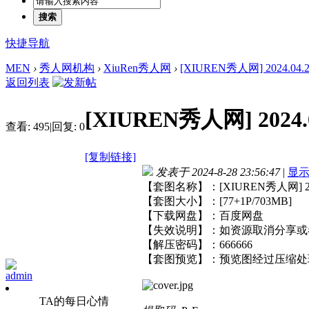
搜索
快捷导航
MEN
›
秀人网机构
›
XiuRen秀人网
›
[XIUREN秀人网] 2024.04.2
返回列表
[XIUREN秀人网] 2024.
查看:
495
|
回复:
0
[复制链接]
发表于 2024-8-28 23:56:47
|
显
【套图名称】：[XIUREN秀人网] 2024
【套图大小】：[77+1P/703MB]
【下载网盘】：百度网盘
【失效说明】：如资源取消分享或
【解压密码】：666666
【套图预览】：预览图经过压缩处
admin
TA的每日心情