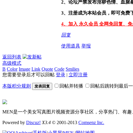
2、论坛严禁发布淫秽色情、血腥
3、注册成为本站会员，即可免费
4、加入 永久会员 全网免回复、
回复
使用道具
举报
返回列表
高级模式
B
Color
Image
Link
Quote
Code
Smilies
您需要登录后才可以回帖
登录
|
立即注册
本版积分规则
回帖并转播
回帖后跳转到最后一
发表回复
MEN是一个美女写真图片视频资源分享社区，分享热门、有趣
Powered by
Discuz!
X3.4
© 2001-2013
Comsenz Inc.
|
Archiver
|
手机版
|
小黑屋
|
MEN
|
网站地图