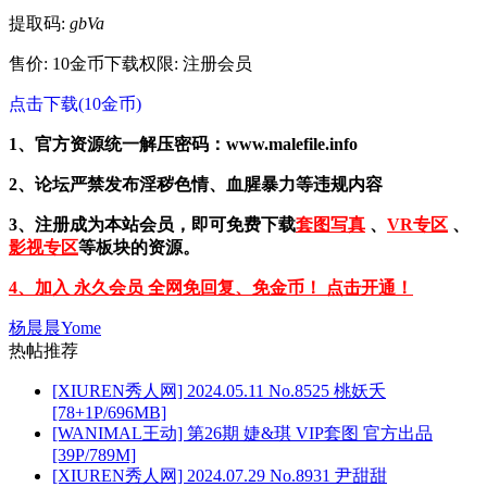
提取码:
gbVa
售价: 10金币
下载权限: 注册会员
点击下载(10金币)
1、官方资源统一解压密码：www.malefile.info
2、论坛严禁发布淫秽色情、血腥暴力等违规内容
3、注册成为本站会员，即可免费下载
套图写真
、
VR专区
、
影视专区
等板块的资源。
4、加入 永久会员 全网免回复、免金币！ 点击开通！
杨晨晨Yome
热帖推荐
[XIUREN秀人网] 2024.05.11 No.8525 桃妖夭
[78+1P/696MB]
[WANIMAL王动] 第26期 婕&琪 VIP套图 官方出品
[39P/789M]
[XIUREN秀人网] 2024.07.29 No.8931 尹甜甜