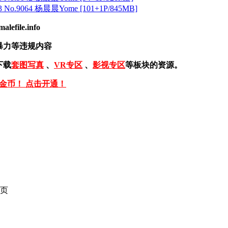
 No.9064 杨晨晨Yome [101+1P/845MB]
ile.info
暴力等违规内容
下载
套图写真
、
VR专区
、
影视专区
等板块的资源。
免金币！ 点击开通！
页