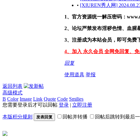
•
[XIUREN秀人网] 2024.08.23
1、官方资源统一解压密码：www.malef
2、论坛严禁发布淫秽色情、血腥
3、注册成为本站会员，即可免费
4、加入 永久会员 全网免回复、
回复
使用道具
举报
返回列表
高级模式
B
Color
Image
Link
Quote
Code
Smilies
您需要登录后才可以回帖
登录
|
立即注册
本版积分规则
回帖并转播
回帖后跳转到最后一
发表回复