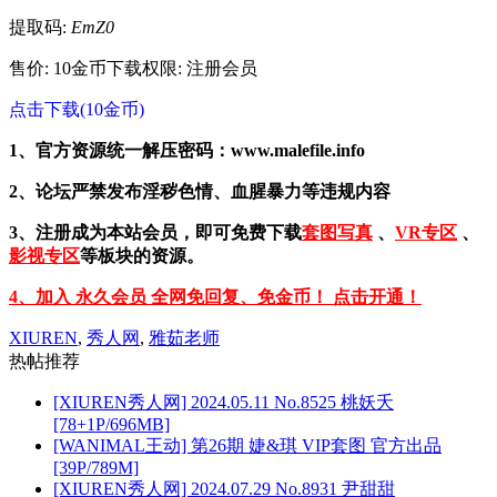
提取码:
EmZ0
售价: 10金币
下载权限: 注册会员
点击下载(10金币)
1、官方资源统一解压密码：www.malefile.info
2、论坛严禁发布淫秽色情、血腥暴力等违规内容
3、注册成为本站会员，即可免费下载
套图写真
、
VR专区
、
影视专区
等板块的资源。
4、加入 永久会员 全网免回复、免金币！ 点击开通！
XIUREN
,
秀人网
,
雅茹老师
热帖推荐
[XIUREN秀人网] 2024.05.11 No.8525 桃妖夭
[78+1P/696MB]
[WANIMAL王动] 第26期 婕&琪 VIP套图 官方出品
[39P/789M]
[XIUREN秀人网] 2024.07.29 No.8931 尹甜甜