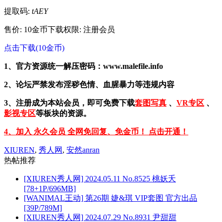
提取码:
tAEY
售价: 10金币
下载权限: 注册会员
点击下载(10金币)
1、官方资源统一解压密码：www.malefile.info
2、论坛严禁发布淫秽色情、血腥暴力等违规内容
3、注册成为本站会员，即可免费下载
套图写真
、
VR专区
、
影视专区
等板块的资源。
4、加入 永久会员 全网免回复、免金币！ 点击开通！
XIUREN
,
秀人网
,
安然anran
热帖推荐
[XIUREN秀人网] 2024.05.11 No.8525 桃妖夭
[78+1P/696MB]
[WANIMAL王动] 第26期 婕&琪 VIP套图 官方出品
[39P/789M]
[XIUREN秀人网] 2024.07.29 No.8931 尹甜甜