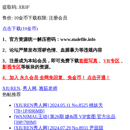
提取码:
XB3F
售价: 10金币
下载权限: 注册会员
点击下载(10金币)
1、官方资源统一解压密码：www.malefile.info
2、论坛严禁发布淫秽色情、血腥暴力等违规内容
3、注册成为本站会员，即可免费下载
套图写真
、
VR专区
、
影视专区
等板块的资源。
4、加入 永久会员 全网免回复、免金币！ 点击开通！
XIUREN
,
秀人网
,
雅茹老师
热帖推荐
[XIUREN秀人网] 2024.05.11 No.8525 桃妖夭
[78+1P/696MB]
[WANIMAL王动] 第26期 婕&琪 VIP套图 官方出品
[39P/789M]
[XIUREN秀人网] 2024.07.29 No.8931 尹甜甜