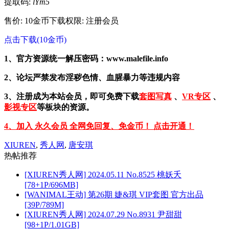
提取码:
lYm5
售价: 10金币
下载权限: 注册会员
点击下载(10金币)
1、官方资源统一解压密码：www.malefile.info
2、论坛严禁发布淫秽色情、血腥暴力等违规内容
3、注册成为本站会员，即可免费下载
套图写真
、
VR专区
、
影视专区
等板块的资源。
4、加入 永久会员 全网免回复、免金币！ 点击开通！
XIUREN
,
秀人网
,
唐安琪
热帖推荐
[XIUREN秀人网] 2024.05.11 No.8525 桃妖夭
[78+1P/696MB]
[WANIMAL王动] 第26期 婕&琪 VIP套图 官方出品
[39P/789M]
[XIUREN秀人网] 2024.07.29 No.8931 尹甜甜
[98+1P/1.01GB]