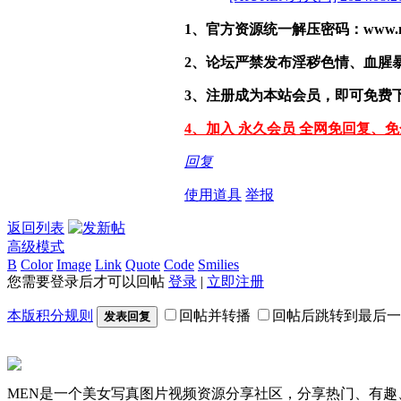
1、官方资源统一解压密码：www.malef
2、论坛严禁发布淫秽色情、血腥
3、注册成为本站会员，即可免费
4、加入 永久会员 全网免回复、
回复
使用道具
举报
返回列表
高级模式
B
Color
Image
Link
Quote
Code
Smilies
您需要登录后才可以回帖
登录
|
立即注册
本版积分规则
回帖并转播
回帖后跳转到最后一
发表回复
MEN是一个美女写真图片视频资源分享社区，分享热门、有趣