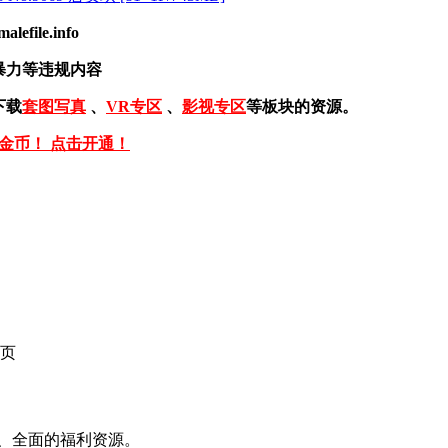
ile.info
暴力等违规内容
下载
套图写真
、
VR专区
、
影视专区
等板块的资源。
免金币！ 点击开通！
页
、全面的福利资源。