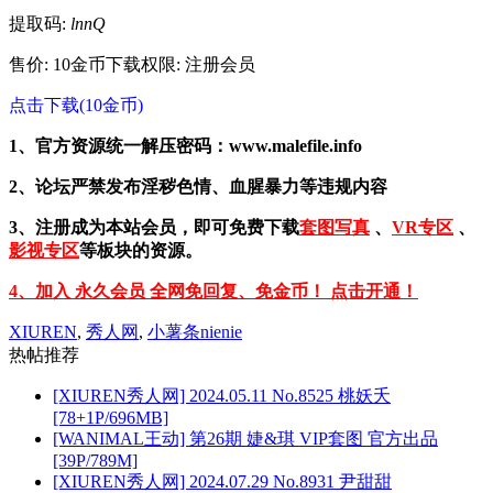
提取码:
lnnQ
售价: 10金币
下载权限: 注册会员
点击下载(10金币)
1、官方资源统一解压密码：www.malefile.info
2、论坛严禁发布淫秽色情、血腥暴力等违规内容
3、注册成为本站会员，即可免费下载
套图写真
、
VR专区
、
影视专区
等板块的资源。
4、加入 永久会员 全网免回复、免金币！ 点击开通！
XIUREN
,
秀人网
,
小薯条nienie
热帖推荐
[XIUREN秀人网] 2024.05.11 No.8525 桃妖夭
[78+1P/696MB]
[WANIMAL王动] 第26期 婕&琪 VIP套图 官方出品
[39P/789M]
[XIUREN秀人网] 2024.07.29 No.8931 尹甜甜