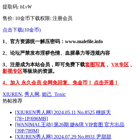
提取码:
bLvW
售价: 10金币
下载权限: 注册会员
点击下载(10金币)
1、官方资源统一解压密码：www.malefile.info
2、论坛严禁发布淫秽色情、血腥暴力等违规内容
3、注册成为本站会员，即可免费下载
套图写真
、
VR专区
、
影视专区
等板块的资源。
4、加入 永久会员 全网免回复、免金币！ 点击开通！
XIUREN
,
秀人网
,
妲己_Toxic
热帖推荐
[XIUREN秀人网] 2024.05.11 No.8525 桃妖夭
[78+1P/696MB]
[WANIMAL王动] 第26期 婕&琪 VIP套图 官方出品
[39P/789M]
[XIUREN秀人网] 2024.07.29 No.8931 尹甜甜